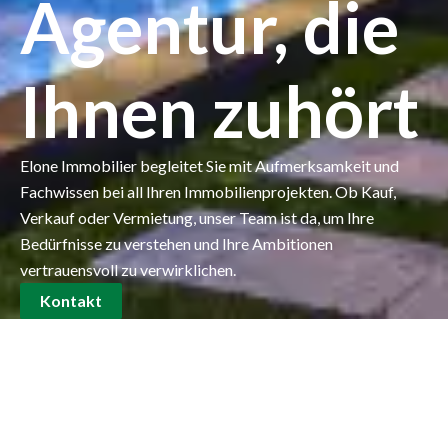
Agentur, die
Ihnen zuhört
Elone Immobilier begleitet Sie mit Aufmerksamkeit und
Fachwissen bei all Ihren Immobilienprojekten. Ob Kauf,
Verkauf oder Vermietung, unser Team ist da, um Ihre
Bedürfnisse zu verstehen und Ihre Ambitionen
vertrauensvoll zu verwirklichen.
Kontakt
Der Leitfaden zur Suche nach
der perfekten Immobilie
Egal, ob Sie auf der Suche nach Ihrem ersten Zuhause oder
einer Immobilie zur Diversifizierung Ihres Portfolios sind,